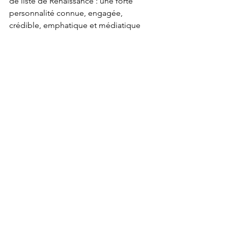
de liste de Renaissance : une forte 
personnalité connue, engagée, 
crédible, emphatique et médiatique 
pourrait rehausser sensiblement les 
intentions de vote en insistant 
notamment sur la protection et les 
avantages qu’offre l’Union. Ce seul 
choix pourrait faire une sensible 
différence pour l’issue globale du 
scrutin.
Jean-Guy Giraud. 19 - 12 - 2023   
 ___________________________________
_____
 (1) 
https://www.publicsenat.fr/actualites