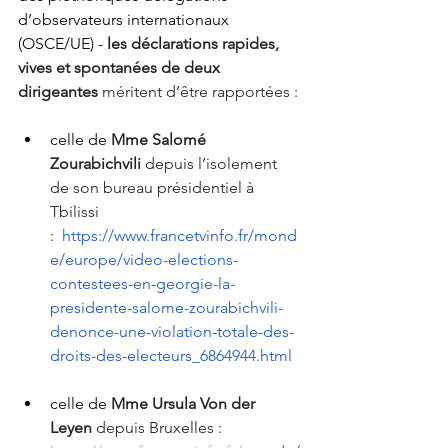
d’observateurs internationaux 
(OSCE/UE) -
les déclarations rapides, 
vives et spontanées de deux 
dirigeantes 
méritent d’être rapportées :
celle de
Mme Salomé 
Zourabichvili 
depuis l’isolement 
de son bureau présidentiel à 
Tbilissi 
: 
https://www.francetvinfo.fr/mond
e/europe/video-elections-
contestees-en-georgie-la-
presidente-salome-zourabichvili-
denonce-une-violation-totale-des-
droits-des-electeurs_6864944.html
celle de
 Mme Ursula Von der 
Leyen
 depuis Bruxelles : 