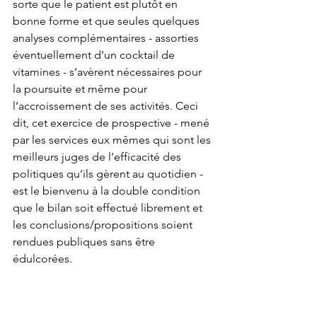
sorte que le patient est plutôt en 
bonne forme et que seules quelques 
analyses complémentaires - assorties 
éventuellement d’un cocktail de 
vitamines - s’avèrent nécessaires pour 
la poursuite et même pour 
l’accroissement de ses activités. Ceci 
dit, cet exercice de prospective - mené 
par les services eux mêmes qui sont les 
meilleurs juges de l’efficacité des 
politiques qu’ils gèrent au quotidien - 
est le bienvenu à la double condition 
que le bilan soit effectué librement et 
les conclusions/propositions soient 
rendues publiques sans être 
édulcorées.
Sur 
les dissensions internes de l’UE 27
Les graves tensions créées par des 